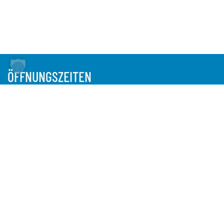
ÖFFNUNGSZEITEN
INDUSTRIEDENKMAL, NATURPARK UND
INFORMATIONSZENTRUM ALTES LABOR /
WASSERKUNST ELBINSEL KALTEHOFE
1. April bis 31. Oktober
DIENSTAG BIS SONNTAG UND AN FEIERTAGEN
10.00 BIS 18.00 UHR
1. November bis 31. März
MITTWOCH BIS SONNTAG UND AN FEIERTAGEN
10.00 BIS 17.00 UHR