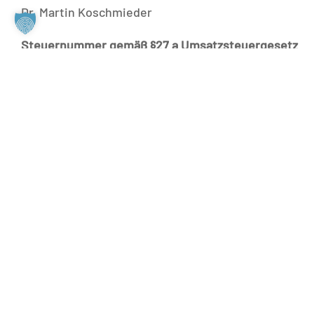
Dr. Martin Koschmieder
Steuernummer gemäß §27 a Umsatzsteuergesetz
17/419/00285
Spendenkonto:
DE87 2005 0550 1002 1102 19
BIC HASPDEHHXXX
Wir bedanken uns bei folgenden Fotograf*innen
für die tollen Fotos:
Kerstin Bittner:
Website
|
Instagram
Martin Elsen:
www.nord-luftbilder.de