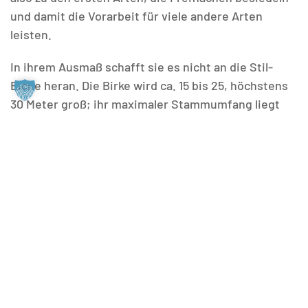
und damit die Vorarbeit für viele andere Arten
leisten.
In ihrem Ausmaß schafft sie es nicht an die Stil-
Eiche heran. Die Birke wird ca. 15 bis 25, höchstens
30 Meter groß; ihr maximaler Stammumfang liegt
bei ca. 90 Zentimetern. Gut zu erkennen ist die Birke
an ihrer weißen, schwarzgefleckten Rinde, die weit
weniger Furchen als die der Eiche aufweist.
Bei der Hänge-Birke bildet die weibliche Blüte ein
Kätzchen aus, dieses ist grün und rötlich und steht
aufrecht. Die männlichen Blüten bilden ebenfalls
Kätzchen aus, diese sind grün und hängen herab.
Die Hänge-Birke ist sehr widerstandsfähig und
toleriert sowohl trockene als auch feuchte Standort