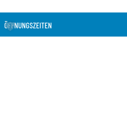
ÖFFNUNGSZEITEN
INDUSTRIEDENKMAL, NATURPARK UND
INFORMATIONSZENTRUM ALTES LABOR /
WASSERKUNST ELBINSEL KALTEHOFE
1. April bis 31. Oktober
DIENSTAG BIS SONNTAG UND AN FEIERTAGEN
10.00 BIS 18.00 UHR
1. November bis 31. März
MITTWOCH BIS SONNTAG UND AN FEIERTAGEN
10.00 BIS 17.00 UHR
WASSERFORUM ROTHENBURGSORT
I. d. R. nur im Rahmen von gebuchten