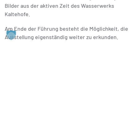
Bilder aus der aktiven Zeit des Wasserwerks
Kaltehofe.
Am Ende der Führung besteht die Möglichkeit, die
Ausstellung eigenständig weiter zu erkunden.
Termine:
Jeden Samstag und Sonntag sowie an
Feiertagen um 11:30 und 16:15 Uhr.
Anmeldung:
Es ist keine vorherige Anmeldung
erforderlich. Bitte finden Sie sich lediglich kurz vor
der Führung in unserem Informationszentrum „Altes
Labor“ ein.
Ermäßigungen:
Ermäßigungen auf Führungspreise
können Sie unter der Rubrik „Preise und
Ermäßigungen“ bei unseren
Besuchs-Informationen