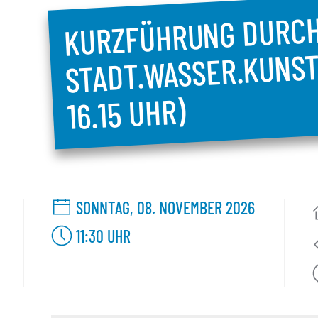
KURZFÜHRUNG DURCH
STADT.WASSER.KUNST 
16.15 UHR)
SONNTAG, 08. NOVEMBER 2026
11:30
UHR