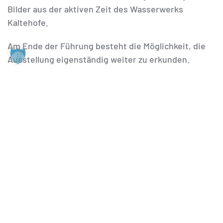
Bilder aus der aktiven Zeit des Wasserwerks
Kaltehofe.
Am Ende der Führung besteht die Möglichkeit, die
Ausstellung eigenständig weiter zu erkunden.
Termine:
Jeden Samstag und Sonntag sowie an
Feiertagen um 11:30 und 16:15 Uhr.
Anmeldung:
Es ist keine vorherige Anmeldung
erforderlich. Bitte finden Sie sich lediglich kurz vor
der Führung in unserem Informationszentrum „Altes
Labor“ ein.
Ermäßigungen:
Ermäßigungen auf Führungspreise
können Sie unter der Rubrik „Preise und
Ermäßigungen“ bei unseren
Besuchs-Informationen