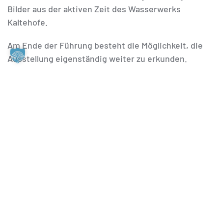
Bilder aus der aktiven Zeit des Wasserwerks
Kaltehofe.
Am Ende der Führung besteht die Möglichkeit, die
Ausstellung eigenständig weiter zu erkunden.
Termine:
Jeden Samstag und Sonntag sowie an
Feiertagen um 11:30 und 16:15 Uhr.
Anmeldung:
Es ist keine vorherige Anmeldung
erforderlich. Bitte finden Sie sich lediglich kurz vor
der Führung in unserem Informationszentrum „Altes
Labor“ ein.
Ermäßigungen:
Ermäßigungen auf Führungspreise
können Sie unter der Rubrik „Preise und
Ermäßigungen“ bei unseren
Besuchs-Informationen