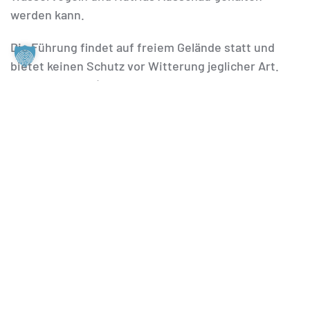
werden kann.
Die Führung findet auf freiem Gelände statt und
bietet keinen Schutz vor Witterung jeglicher Art.
Alle Teilnehmer*innen sollten den jeweiligen
Wetterbedingungen entsprechend gekleidet sein.
Anmeldung:
Es ist keine Anmeldung erforderlich.
Treffpunkt:
Bitte kommen Sie ca. 15 Minuten vor
Führungsbeginn in das Infozentrum „Altes Labor“
(historische Villa).
Weitere Termine 2026:
Diese Führung bieten wir am
5. April, 1. Mai, 3. Mai, 9. Mai, 17. Mai, 13. Juni, 14. Juni,
27. Juni, 18. Juli, 9. August und 30. August an.