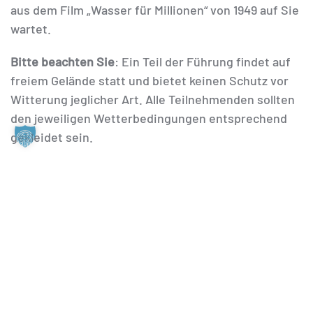
aus dem Film „Wasser für Millionen“ von 1949 auf Sie
wartet.
Bitte beachten Sie
: Ein Teil der Führung findet auf
freiem Gelände statt und bietet keinen Schutz vor
Witterung jeglicher Art. Alle Teilnehmenden sollten
den jeweiligen Wetterbedingungen entsprechend
gekleidet sein.
Führungstermine:
Jeden Samstag, Sonntag und
Feiertag, 13.00 Uhr. Diese Führung bieten wir für
geschlossene Gruppen auch zu Ihrem
Wunschtermin an.
Anmeldung und Treffpunkt:
Es ist keine Anmeldung
erforderlich. Bitte kommen Sie ca. 15 Minuten vor
der Führung in unser Informationszentrum „Altes