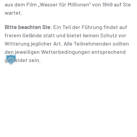
aus dem Film „Wasser für Millionen“ von 1949 auf Sie
wartet.
Bitte beachten Sie
: Ein Teil der Führung findet auf
freiem Gelände statt und bietet keinen Schutz vor
Witterung jeglicher Art. Alle Teilnehmenden sollten
den jeweiligen Wetterbedingungen entsprechend
gekleidet sein.
Führungstermine:
Jeden Samstag, Sonntag und
Feiertag, 13.00 Uhr. Diese Führung bieten wir für
geschlossene Gruppen auch zu Ihrem
Wunschtermin an.
Anmeldung und Treffpunkt:
Es ist keine Anmeldung
erforderlich. Bitte kommen Sie ca. 15 Minuten vor
der Führung in unser Informationszentrum „Altes