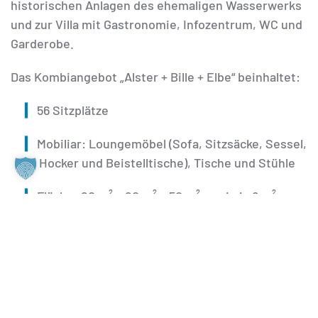
historischen Anlagen des ehemaligen Wasserwerks
und zur Villa mit Gastronomie, Infozentrum, WC und
Garderobe.
Das Kombiangebot „Alster + Bille + Elbe“ beinhaltet:
56 Sitzplätze
Mobiliar: Loungemöbel (Sofa, Sitzsäcke, Sessel,
Hocker und Beistelltische), Tische und Stühle
Fläche: 20 m² + 20 m² + 50 m² sowie je 8 m²
Terrasse
Maße: 6 m x 4,25 m | 6 m x 4,25 m | 13,75 m x 4,25
m
integrierte elektrische Anschlüsse (2 bzw. 4