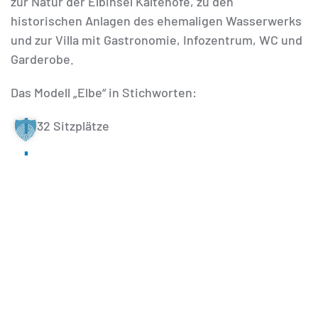
zur Natur der Elbinsel Kaltehofe, zu den
historischen Anlagen des ehemaligen Wasserwerks
und zur Villa mit Gastronomie, Infozentrum, WC und
Garderobe.
Das Modell „Elbe“ in Stichworten:
32 Sitzplätze
Mobiliar: Tische und Stühle
Fläche: 50 m² + 8 m² Terrasse
Maße: 13,75 m x 4,25 m
integrierte elektrische Anschlüsse (4
Steckdosen)
Beleuchtung