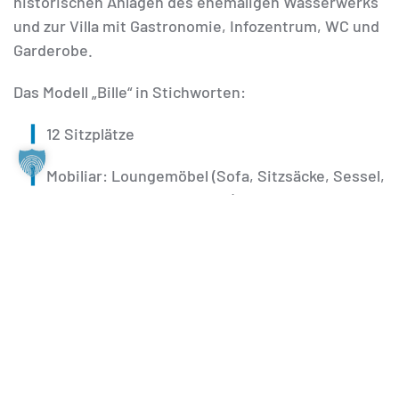
historischen Anlagen des ehemaligen Wasserwerks
und zur Villa mit Gastronomie, Infozentrum, WC und
Garderobe.
Das Modell „Bille“ in Stichworten:
12 Sitzplätze
Mobiliar: Loungemöbel (Sofa, Sitzsäcke, Sessel,
Hocker und Beistelltische)
Fläche: 20 m² + 8 m² Terrasse
Maße: 6 m x 4,25 m
integrierte elektrische Anschlüsse (2
Steckdosen)
Beleuchtung