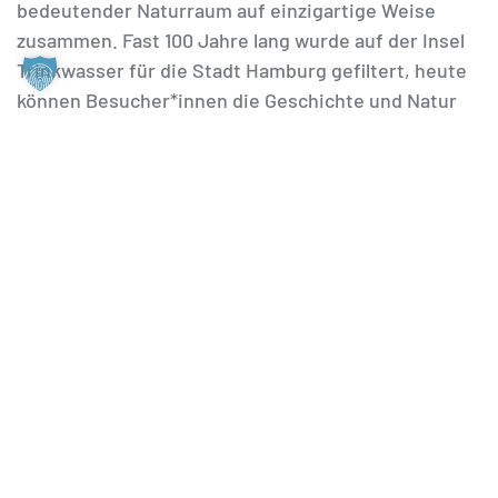
bedeutender Naturraum auf einzigartige Weise
zusammen. Fast 100 Jahre lang wurde auf der Insel
Trinkwasser für die Stadt Hamburg gefiltert, heute
können Besucher*innen die Geschichte und Natur
der Stadt entdecken. Die Baukunst-Führung
beleuchtet „Wasserkunst“ als zentrales Thema in
Technik, Architektur, Ausstellungskonzept und in
der Landschaftsgestaltung.
Die Tour verläuft über das denkmalgeschützte
Ensemble aus Filterbecken, Schieberhäuschen und
historischer Villa. Im weiteren Verlauf werden die
landschaftsgestalterische Planung sowie der
Ausstellungs-Neubau vorgestellt, in dessen
Innenraum die Führung zwischen Modellen
kunstvoller Stadtbrunnen schließlich endet.